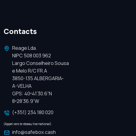
Contacts
Reage Lda.
NIPC 508 003 962
Largo Conselheiro Sousa
e Melo R/C FR.A
3850-135 ALBERGARIA-
A-VELHA
GPS: 40º41’30.6”N
8º28’36.9”W
(+351) 234 180 020
(Appel vers le réseau fixe national)
info@safebox.cash