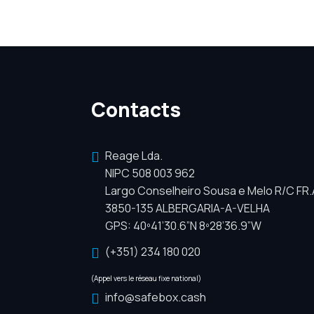
Contacts
Reage Lda.
NIPC 508 003 962
Largo Conselheiro Sousa e Melo R/C FR.
3850-135 ALBERGARIA-A-VELHA
GPS: 40º41’30.6”N 8º28’36.9”W
(+351) 234 180 020
(Appel vers le réseau fixe national)
info@safebox.cash