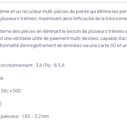
ie et un recycleur multi-pièces de pointe qui élimine les pé
usieurs trémies, maximisant ainsi l’efficacité de la trésorerie
terne des pièces en éliminant le besoin de plusieurs trémies e
t une véritable unité de paiement multi-devises, capable d’a
tionnalité d’enregistrement de données via une carte SD et u
 fonctionnement : 3 A | Pic : 6,5 A
de
+ 50c x 500
)
paisseur : 1,65 – 3,2 mm