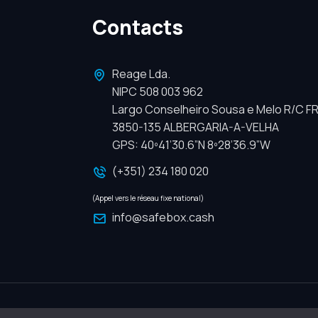
Contacts
Reage Lda.
NIPC 508 003 962
Largo Conselheiro Sousa e Melo R/C FR
3850-135 ALBERGARIA-A-VELHA
GPS: 40º41’30.6”N 8º28’36.9”W
(+351) 234 180 020
(Appel vers le réseau fixe national)
info@safebox.cash