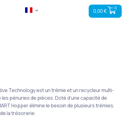
0
0,00
€
ve Technology est un trémie et un recycleur multi-
e les pénuries de pièces. Doté d’une capacité de
ART Hopper élimine le besoin de plusieurs trémies,
 de la trésorerie.