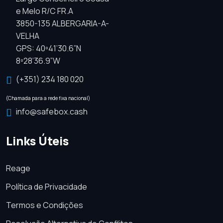
e Melo R/C FR.A
3850-135 ALBERGARIA-A-
VELHA
GPS: 40º41’30.6”N
8º28’36.9”W
(+351) 234 180 020
(Chamada para a rede fixa nacional)
info@safebox.cash
Links Úteis
Reage
Política de Privacidade
Termos e Condições