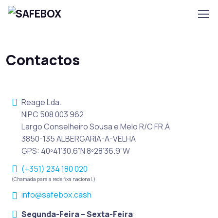
Contactos
Reage Lda.
NIPC 508 003 962
Largo Conselheiro Sousa e Melo R/C FR.A
3850-135 ALBERGARIA-A-VELHA
GPS: 40º41’30.6”N 8º28’36.9”W
(+351) 234 180 020
(Chamada para a rede fixa nacional.)
info@safebox.cash
Segunda-Feira – Sexta-Feira
: